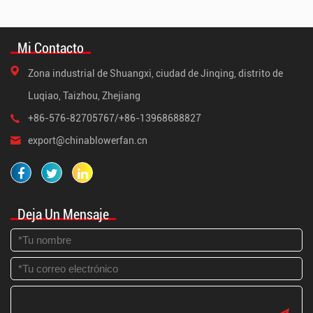
Mi Contacto
Zona industrial de Shuangxi, ciudad de Jinqing, distrito de
Luqiao, Taizhou, Zhejiang
+86-576-82705767/+86-13968688827
export@chinablowerfan.cn
Deja Un Mensaje